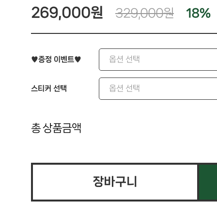
269,000
원
329,000
원
18
%
♥증정 이벤트♥
스티커 선택
총 상품금액
장바구니