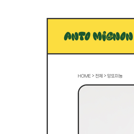
>
>
HOME
전체
앙또미뇽