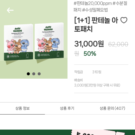
#판테놀20,000ppm #수분겔
패치 #수성밀폐요법
[1+1] 판테놀 아
토패치
31,000
원
62,000
원
50
%
적립금
310원
배송비
3,000원(3만원 이상 구매 시 무료)
상품 정보
상품 후기
상품 문의
(407)